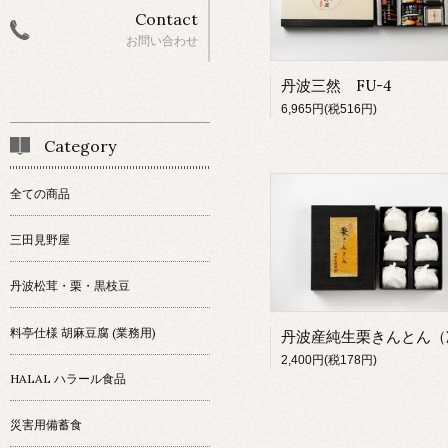
Contact
お問い合わせ
丹波三然 FU-4
6,965円(税516円)
Category
全ての商品
三田見野屋
丹波松茸・栗・黒枝豆
料亭仕様 胡麻豆腐 (業務用)
2,400円(税178円)
HALAL ハラール食品
災害用備蓄食