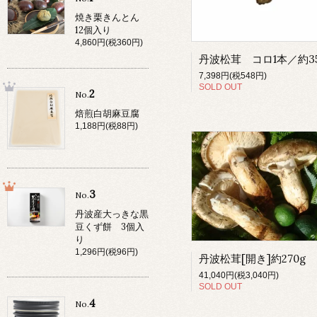
焼き栗きんとん
12個入り
4,860円(税360円)
丹波松茸 コロ1本／約3
7,398円(税548円)
SOLD OUT
2
No.
焙煎白胡麻豆腐
1,188円(税88円)
3
No.
丹波産大っきな黒
豆くず餅 3個入
り
1,296円(税96円)
丹波松茸[開き]約270g
41,040円(税3,040円)
SOLD OUT
4
No.