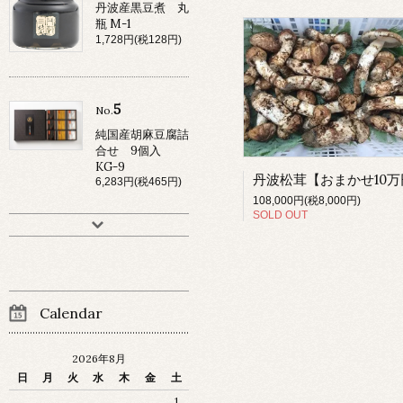
丹波産黒豆煮 丸
瓶 M-1
1,728円(税128円)
5
No.
純国産胡麻豆腐詰
合せ 9個入
KG-9
6,283円(税465円)
108,000円(税8,000円)
SOLD OUT
Calendar
2026年8月
日
月
火
水
木
金
土
1